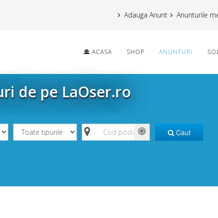
Adauga Anunt
Anunturile m
ACASA
SHOP
ANUNTURI
SO
uri de pe LaOser.ro
Caut