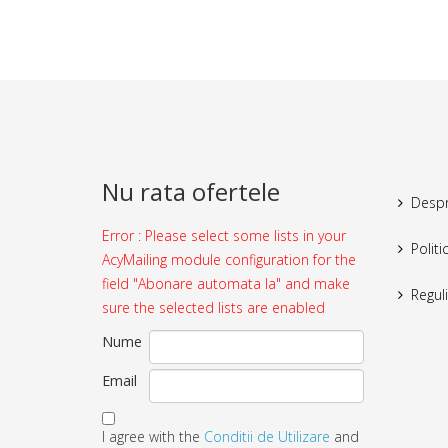
Nu rata ofertele
Despr
Error : Please select some lists in your
Politi
AcyMailing module configuration for the
field "Abonare automata la" and make
Reguli
sure the selected lists are enabled
Nume
Email
I agree with the
Conditii de Utilizare
and