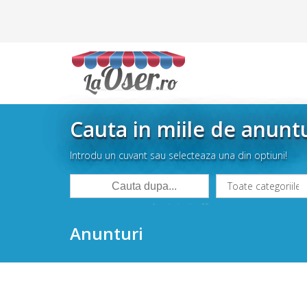
Cauta in miile de anunt
Introdu un cuvant sau selecteaza una din optiuni!
Anunturi active: 35
Anunturi