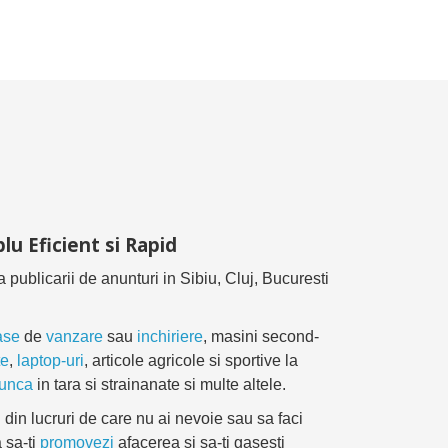
lu Eficient si Rapid
ea publicarii de anunturi in Sibiu, Cluj, Bucuresti
ase
de
vanzare
sau
inchiriere
, masini second-
te
,
laptop-uri
, articole agricole si sportive la
munca
in tara si strainanate si multe altele.
 din lucruri de care nu ai nevoie sau sa faci
 sa-ti
promovezi
afacerea si sa-ti gasesti