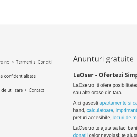
Anunturi gratuite
e noi
Termeni si Conditii
LaOser - Ofertezi Simp
ca confidentialitate
LaOser.ro iti ofera posibilitat
 de utilizare
Contact
sau alte orase din tara.
Aici gasesti
apartamente si c
hand,
calculatoare
,
impriman
preturi accesibile,
locuri de 
LaOser.ro te ajuta sa faci bani
donatii
celor nevoiasi; te ajuta