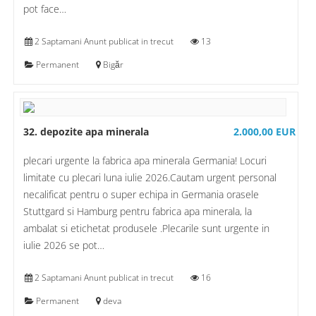
pot face…
2 Saptamani Anunt publicat in trecut
13
Permanent
Bigăr
32. depozite apa minerala
2.000,00 EUR
plecari urgente la fabrica apa minerala Germania! Locuri
limitate cu plecari luna iulie 2026.Cautam urgent personal
necalificat pentru o super echipa in Germania orasele
Stuttgard si Hamburg pentru fabrica apa minerala, la
ambalat si etichetat produsele .Plecarile sunt urgente in
iulie 2026 se pot…
2 Saptamani Anunt publicat in trecut
16
Permanent
deva