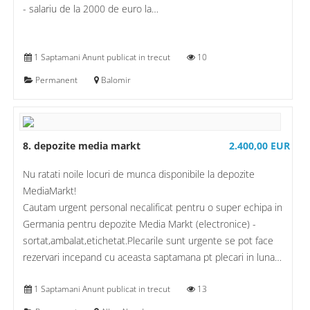
- salariu de la 2000 de euro la…
1 Saptamani Anunt publicat in trecut
10
Permanent
Balomir
8. depozite media markt
2.400,00 EUR
Nu ratati noile locuri de munca disponibile la depozite
MediaMarkt!
Cautam urgent personal necalificat pentru o super echipa in
Germania pentru depozite Media Markt (electronice) -
sortat,ambalat,etichetat.Plecarile sunt urgente se pot face
rezervari incepand cu aceasta saptamana pt plecari in luna…
1 Saptamani Anunt publicat in trecut
13