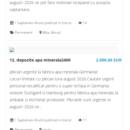
august\ 2026 se pot face rezervari incepand cu aceasta
saptamana .
1 Saptamani Anunt publicat in trecut
14
Permanent
Alba, Abrud
12. depozite apa minerala2400
2.000,00 EUR
plecari urgente la fabrica apa minerala Germania!
Locuri limitate cu plecari luna august 2026.Cautam urgent
personal necalificat pentru o super echipa in Germania
orasele Stuttgard si Hamburg pentru fabrica apa minerala, la
ambalat si etichetat produsele .Plecarile sunt urgente in
august\ 2026 se…
1 Saptamani Anunt publicat in trecut
11
Permanent
resita