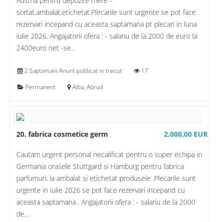
Austria pentru depozite mere -
sortat,ambalat,etichetat.Plecarile sunt urgente se pot face
rezervari incepand cu aceasta saptamana pt plecari in luna
iulie 2026. Angajatorii ofera : - salariu de la 2000 de euro la
2400euro net -se…
2 Saptamani Anunt publicat in trecut
17
Permanent
Alba, Abrud
20. fabrica cosmetice germ
2.000,00 EUR
Cautam urgent personal necalificat pentru o super echipa in
Germania orasele Stuttgard si Hamburg pentru fabrica
parfumuri, la ambalat si etichetat produsele .Plecarile sunt
urgente in iulie 2026 se pot face rezervari incepand cu
aceasta saptamana . Angajatorii ofera : - salariu de la 2000
de…