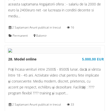
aceasta saptamana Angajatorii ofera : - salariu de la 2000 de
euro la 2400euro net -se lucreaza in conditii decente si
mediu…
2 Saptamani Anunt publicat in trecut
16
Permanent
Balomir
28. Model online
5.000,00 EUR
Poți încasa venituri intre 2500$ - 8500$ lunar, dacă ai vârsta
între 18 - 45 ani. Activitate video chat pentru fete implicate
și consecvente. Mediu modern, discret, prietenos, cu
accent pe respect, echilibru și dezvoltare. Facilități : ????
program flexibil ???? training și suport…
2 Saptamani Anunt publicat in trecut
33