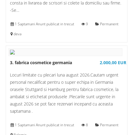
consta in livrarea de scrisori si colete la domiciliu sau firme.
-Se…
1 Saptamani Anunt publicat in trecut
9
Permanent
deva
3. fabrica cosmetice germania
2.000,00 EUR
Locuri limitate cu plecari luna august 2026.Cautam urgent
personal necalificat pentru o super echipa in Germania
orasele Stuttgard si Hamburg pentru fabrica cosmetice, la
ambalat si etichetat produsele .Plecarile sunt urgente in
august 2026 se pot face rezervari incepand cu aceasta
saptamana .
1 Saptamani Anunt publicat in trecut
8
Permanent
Balomir