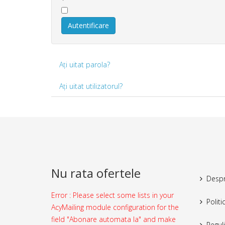
Autentificare
Aţi uitat parola?
Aţi uitat utilizatorul?
Nu rata ofertele
Despr
Error : Please select some lists in your
Politi
AcyMailing module configuration for the
field "Abonare automata la" and make
Reguli