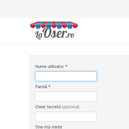
Nume utilizator
*
Parolă
*
Cheie Secretă
(opțional)
Ține-mă minte