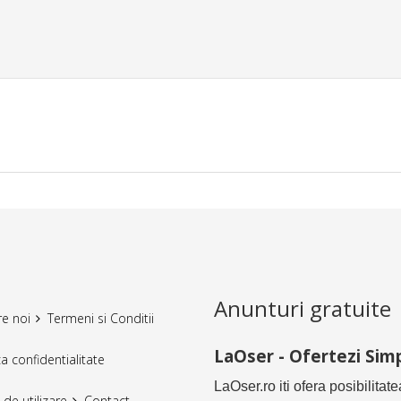
Anunturi gratuite
e noi
Termeni si Conditii
LaOser - Ofertezi Simp
ca confidentialitate
LaOser.ro iti ofera posibilitat
 de utilizare
Contact