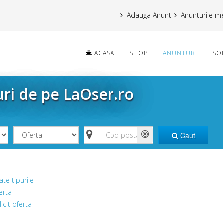
Adauga Anunt
Anunturile m
ACASA
SHOP
ANUNTURI
SO
uri de pe LaOser.ro
Caut
ate tipurile
erta
licit oferta