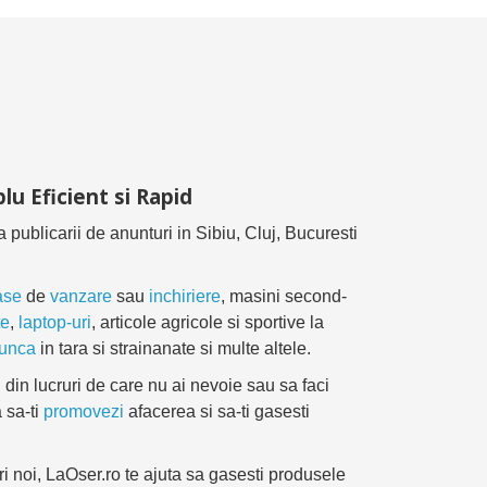
lu Eficient si Rapid
ea publicarii de anunturi in Sibiu, Cluj, Bucuresti
ase
de
vanzare
sau
inchiriere
, masini second-
te
,
laptop-uri
, articole agricole si sportive la
munca
in tara si strainanate si multe altele.
 din lucruri de care nu ai nevoie sau sa faci
 sa-ti
promovezi
afacerea si sa-ti gasesti
ri noi, LaOser.ro te ajuta sa gasesti produsele