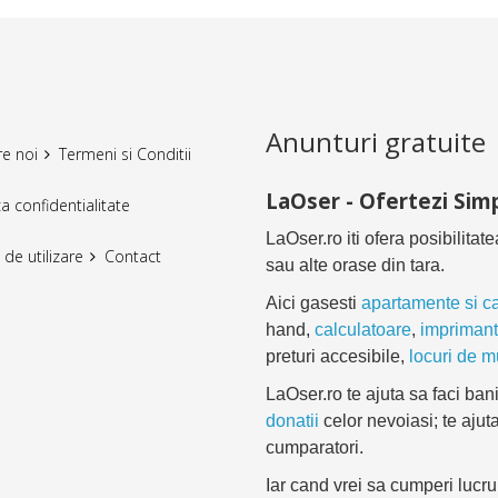
Anunturi gratuite
e noi
Termeni si Conditii
LaOser - Ofertezi Simp
ca confidentialitate
LaOser.ro iti ofera posibilitat
 de utilizare
Contact
sau alte orase din tara.
Aici gasesti
apartamente si c
hand,
calculatoare
,
impriman
preturi accesibile,
locuri de 
LaOser.ro te ajuta sa faci bani
donatii
celor nevoiasi; te ajuta
cumparatori.
Iar cand vrei sa cumperi lucru