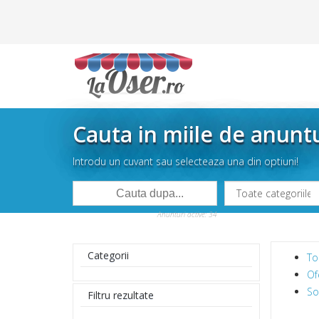
Cauta in miile de anunt
Introdu un cuvant sau selecteaza una din optiuni!
Anunturi active: 34
Categorii
To
Of
So
Filtru rezultate