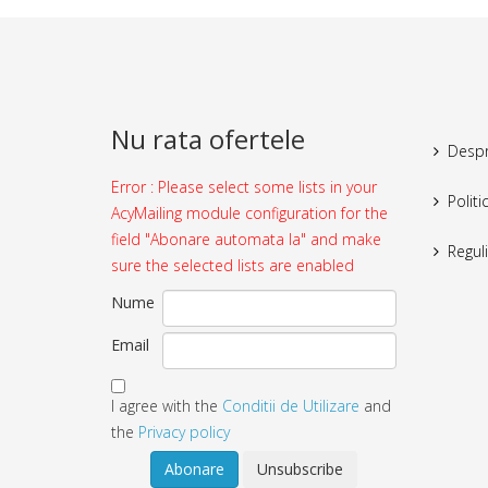
Nu rata ofertele
Despr
Error : Please select some lists in your
Politi
AcyMailing module configuration for the
field "Abonare automata la" and make
Reguli
sure the selected lists are enabled
Nume
Email
I agree with the
Conditii de Utilizare
and
the
Privacy policy